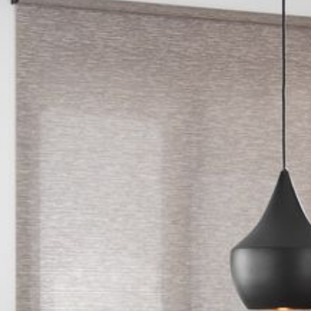
--
--