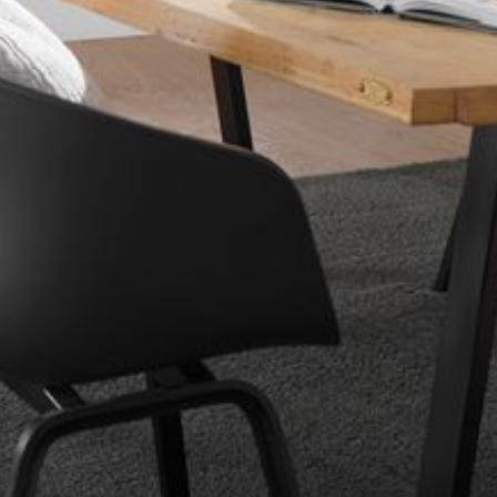
--
--