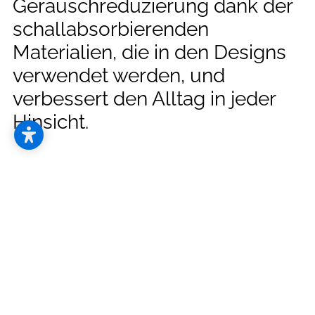
--
Geräuschreduzierung dank der
schallabsorbierenden
Materialien, die in den Designs
verwendet werden, und
--
verbessert den Alltag in jeder
Hinsicht.
Es ist von entscheidender Bedeutung, glückliche
und gesunde Arbeitsplätze zu schaffen, die das
Wohlbefinden der Mitarbeiter fördern.
Im Jahr 2007 gegründet, mit zahlreichen
Designpreisen ausgezeichnet und in
Zusammenarbeit mit namhaften Designern,
beweist BuzziSpace, dass Innovation der Schlüssel
zum weltweiten Erfolg ist. Mit Showrooms in