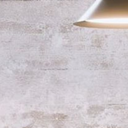
--
--