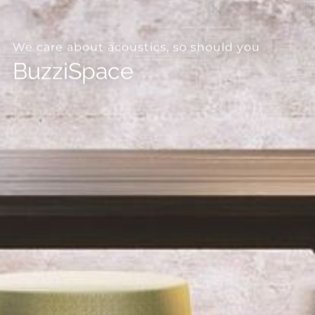
--
We care about acoustics, so should you
BuzziSpace