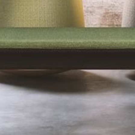
--
--